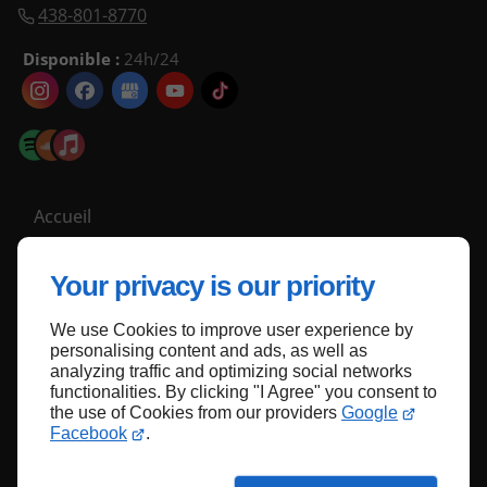
438-801-8770
Disponible :
24h/24
Accueil
Nous contacter
Your privacy is our priority
Politique de confidentialité
Plan du site
We use Cookies to improve user experience by
personalising content and ads, as well as
analyzing traffic and optimizing social networks
functionalities. By clicking "I Agree" you consent to
Haut de page
the use of Cookies from our providers
Google
Facebook
.