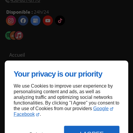
438-801-8770
Disponible :
24h/24
Accueil
Nous contacter
Your privacy is our priority
Politique de confidentialité
Plan du site
We use Cookies to improve user experience by
personalising content and ads, as well as
analyzing traffic and optimizing social networks
functionalities. By clicking "I Agree" you consent to
Haut de page
the use of Cookies from our providers
Google
Facebook
.