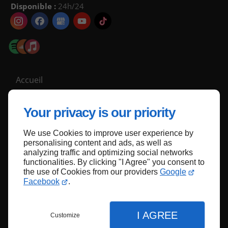
Disponible :
24h/24
Accueil
Nous contacter
Your privacy is our priority
Politique de confidentialité
Plan du site
We use Cookies to improve user experience by
personalising content and ads, as well as
analyzing traffic and optimizing social networks
functionalities. By clicking "I Agree" you consent to
Haut de page
the use of Cookies from our providers
Google
Facebook
.
I AGREE
Customize